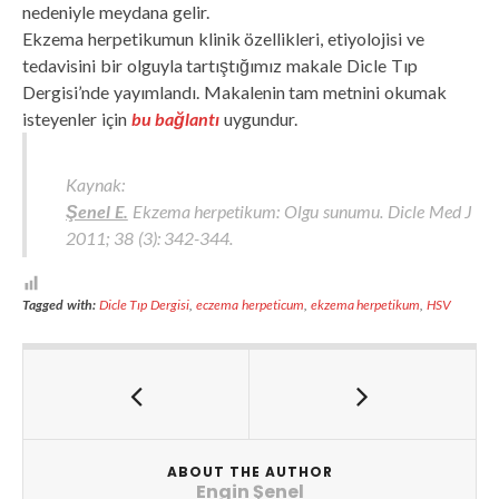
nedeniyle meydana gelir.
Ekzema herpetikumun klinik özellikleri, etiyolojisi ve
tedavisini bir olguyla tartıştığımız makale Dicle Tıp
Dergisi’nde yayımlandı. Makalenin tam metnini okumak
isteyenler için
bu bağlantı
uygundur.
Kaynak:
Şenel E.
Ekzema herpetikum: Olgu sunumu. Dicle Med J
2011; 38 (3): 342-344.
Tagged with:
Dicle Tıp Dergisi
,
eczema herpeticum
,
ekzema herpetikum
,
HSV
ABOUT THE AUTHOR
Engin Şenel