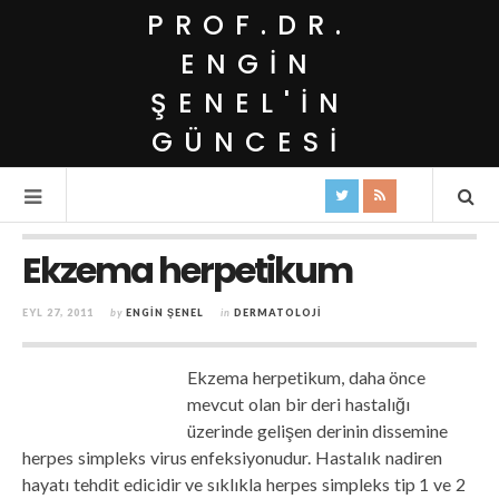
PROF.DR.
ENGIN
ŞENEL'IN
GÜNCESI
Ekzema herpetikum
EYL 27, 2011
by
ENGIN ŞENEL
in
DERMATOLOJI
Ekzema herpetikum, daha önce
mevcut olan bir deri hastalığı
üzerinde gelişen derinin dissemine
herpes simpleks virus enfeksiyonudur. Hastalık nadiren
hayatı tehdit edicidir ve sıklıkla herpes simpleks tip 1 ve 2