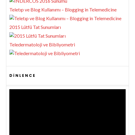
Teletıp ve Blog Kullanımı – Blogging in Telemedicine
2015 Lütfü Tat Sunumları
Teledermatoloji ve Bibliyometri
DINLENCE