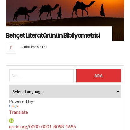
Behçet Literatürünün Bibliyometrisi
in
BIBLIYOMETRI
Arama:
Powered by
Translate
orcid.org/0000-0001-8098-1686