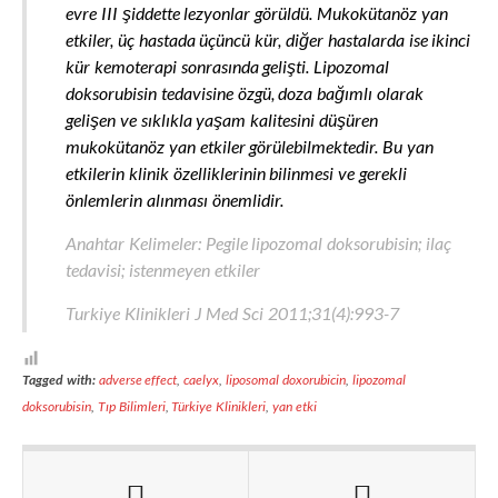
evre III şiddette lezyonlar görüldü. Mukokütanöz yan
etkiler, üç hastada üçüncü kür, diğer hastalarda ise ikinci
kür kemoterapi sonrasında gelişti. Lipozomal
doksorubisin tedavisine özgü, doza bağımlı olarak
gelişen ve sıklıkla yaşam kalitesini düşüren
mukokütanöz yan etkiler görülebilmektedir. Bu yan
etkilerin klinik özelliklerinin bilinmesi ve gerekli
önlemlerin alınması önemlidir.
Anahtar Kelimeler: Pegile lipozomal doksorubisin; ilaç
tedavisi; istenmeyen etkiler
Turkiye Klinikleri J Med Sci 2011;31(4):993-7
Tagged with:
adverse effect
,
caelyx
,
liposomal doxorubicin
,
lipozomal
doksorubisin
,
Tıp Bilimleri
,
Türkiye Klinikleri
,
yan etki