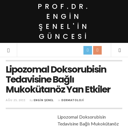
PROF.DR.
ENGIN
ŞENEL'IN
GÜNCESI
Lipozomal Doksorubisin
Tedavisine Bağlı
Mukokütanöz Yan Etkiler
AĞU 25, 2011
by
ENGIN ŞENEL
in
DERMATOLOJI
Lipozomal Doksorubisin
Tedavisine Bağlı Mukokütanöz