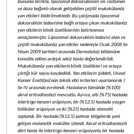
Bununla birlikte, lipozomal doksorubisinin sık rastlanan
ve doza bağımlı olarak gelişebilen çeşitli mukokütanöz
yan etkileri bildirilmektedir. Bu çalışmada lipozomal
doksorubisin tedavisine bağlı ortaya çıkan mukokütanöz
yan etkilerin klinik özelliklerinin belirlenmesi
amaçlanmıştır. Lipozomal doksorubisin tedavisi alan ve
çeşitli mukokütanöz yan etkiler nedeniyle Ocak 2008 ile
Nisan 2009 tarihleri arasında Dermatoloji bölümüne
konsülte edilen ardışık sekiz hasta değerlendirildi.
Mukokütanöz yan etkilerin klinik özellikleri ve ortaya
çıktığı kür sayısı kaydedildi. Yan etkilerin şiddeti, Ulusal
Kanser Enstitüsü’nün toksik etki kriterleri uyarlanarak I
ile IV arasında evrelendi. Hastaların tümünde (%100)
akral eritrodisestezi mevcuttu. Ayrıca, altı (%75) hastada
intertrigo-benzeri erüpsiyon, bir (%12.5) hastada yaygın
folliküler erüpsiyon ve iki (%25) hastada stomatit
saptandı. Bir hastada (%12.5) palmar bölgelerde yeni
gelişen melanotik maküller izlendi. Akral eritrodisestezili
dört hasta ile intertrigo-benzeri erüpsiyonlu bir hastada