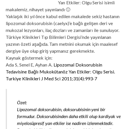
Yan Etkiler: Olgu Serisi isimli
makalemiz, nihayet yayınlandı 🙂
Yaklaşık iki yıl önce kabul edilen makalede sekiz hastanın
lipozomal doksorubisin (caelyx)’e bağlı gelişen deri ve
mukozal lezyonları, ilaç dozları ve zamanları ile sunuluyor.
Türkiye Klinikleri Tıp Bilimleri Dergisi’nde yayınlanan
yazının özeti aşağıda. Tam metnini okumak için maalesef
dergiye üye olup giriş yapmanız gerekmekte.
Kaynak göstermek için:
Ada S, Senel E, Ayhan A.
Lipozomal Doksorubisin
Tedavisine Bağlı Mukokütanöz Yan Etkiler: Olgu Serisi.
Turkiye Klinikleri J Med Sci 2011;31(4):993-7
Özet:
Lipozomal doksorubisin, doksorubisinin yeni bir
formudur. Doksorubisinden daha etkili olup kardiyak ve
miyelosüpresif yan etkiler ise nadiren izlenmektedir.