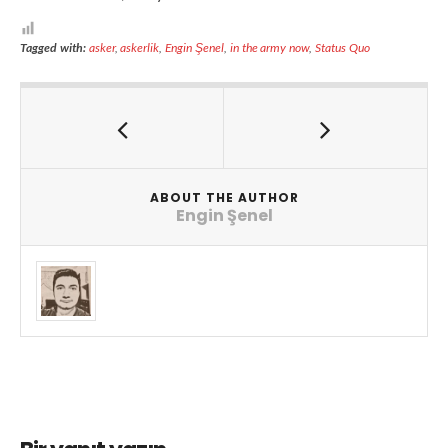
Tagged with:
asker
,
askerlik
,
Engin Şenel
,
in the army now
,
Status Quo
ABOUT THE AUTHOR
Engin Şenel