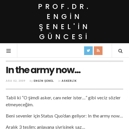
PROF.DR.
ENGIN
ŞENEL'IN
GÜNCESI
In the army now…
ARA 02, 2009
by
ENGIN ŞENEL
in
ASKERLIK
Tabii ki “O şimdi asker, canı neler ister…” gibi veciz sözler
etmeyeceğim.
Beni sevenler için Status Quo’dan geliyor: In the army now…
Aralık 3 teslim; anlayana sivrisinek saz…