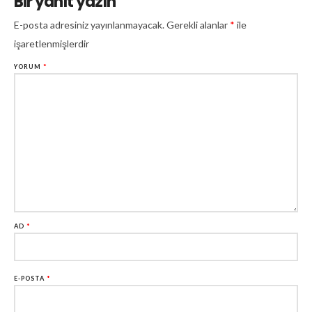
Bir yanıt yazın
E-posta adresiniz yayınlanmayacak.
Gerekli alanlar
*
ile
işaretlenmişlerdir
YORUM
*
AD
*
E-POSTA
*