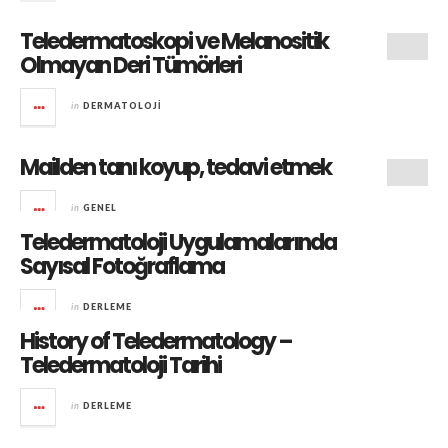
Teledermatoskopi ve Melanositik
Olmayan Deri Tümörleri
in
DERMATOLOJI
Mailden tanı koyup, tedavi etmek
in
GENEL
Teledermatoloji Uygulamalarında
Sayısal Fotoğraflama
in
DERLEME
History of Teledermatology –
Teledermatoloji Tarihi
in
DERLEME