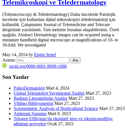
Telemikroskopi ve Teledermatology
(Telemicroscopy & Teledermatology) Daha öncelerde Patolojik
inceleme için kullanılan dijital mikroskopiyi teledermatoloji için
kullandık. Çalışmamız Journal of Telemedicine and Telecare
dergisinde yayınlandı. Tam metnine buradan ulaşabilirsiniz. Özeti
aşağıda. Abstract Dermatology images can be acquired using a
miniature handheld digital microscope at magnifications of 10- to
30-fold. We investigated
May 14, 2014
by
Engin Şenel
Arama:
orcid.org/0000-0001-8098-1686
Son Yazılar
PsikoDermatoloji
Mart 4, 2024
Global Telepatoloji Yayınlarının Analizi
Mart 27, 2023
Budizm Literatürünün Analizi
Mart 27, 2023
Vitiligo Bibliyometrisi
Mart 27, 2023
Scientometric Analysis of Horticultural Science
Mart 27, 2023
Apiterapi Sunumu
Mart 9, 2023
Telogen Efflivium’da oksidatif stres ve iskemi-modifiye
albümin seviyeleri
Ocak 27, 2021