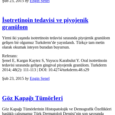
Şub 23, 2015
by
Engin Şenel
İsotretinoin tedavisi ve piyojenik
granülom
Yirmi iki yaşında isotretinoin tedavisi sırasında piyojenik granülom
gelişen bir olgumuz Turkderm’de yayınlandı. Türkçe tam metin
olarak okumak isteyen buradan buyursun.
Referans:
Şenel E, Kargın Kaytez S, Yuyucu Karabulut Y. Oral isotretinoin
tedavisi sırasında gelişen gingival piyojenik granülom. Turkderm
2014; 48(2): 111-113 | DOI: 10.4274/turkderm.48.s29
Şub 23, 2015
by
Engin Şenel
Göz Kapağı Tümörleri
Göz Kapağı Tümörlerinin Histopatolojik ve Demografik Özellikleri
başlıklı çalışmamız Türk Dermatoloji Dergisi’nin son sayısında