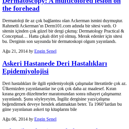
Dermatoscopy: A multicolored lesion on
the forehead
Dermatoloji ile az çok bağlantısı olan Ackerman ismini duymuştur.
Rahmetli Ackerman’ın Derm101.com adında bir sitesi vardı. O
sitenin içinden çok güzel bir dergi çıkmış: Dermatology Practical &
Conceptual… Hatta çıkalı dört yıl olmuş. Merak edenler için sitesi
bu. Derginin son sayısında bir dermatoskopi olgum yayınlandı.
Ağu 21, 2014
by
Engin Şenel
Askeri Hastanede Deri Hastalıkları
Epidemiyolojisi
Deri hastalıkları ile ilgili epidemiyolojik çalışmalar literatürde çok az.
Ülkemizden yayınlananlar ise çok çok daha az maalesef. Kıran
kırana geçen düzeltmeler maratonundan sonra nihayet çalışmamız
yayınlandı. Şunu söyleyeyim, İngiliz dergisine yazı/çalışma
beğendirmek deveye hendek atlatmaktan beter. Ta 1960’lardan bu
güne yayınlanan askeri tıp kitaplarını bile
Ağu 06, 2014
by
Engin Şenel