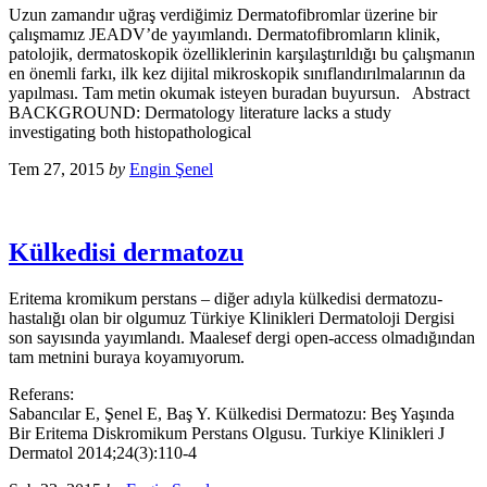
Uzun zamandır uğraş verdiğimiz Dermatofibromlar üzerine bir
çalışmamız JEADV’de yayımlandı. Dermatofibromların klinik,
patolojik, dermatoskopik özelliklerinin karşılaştırıldığı bu çalışmanın
en önemli farkı, ilk kez dijital mikroskopik sınıflandırılmalarının da
yapılması. Tam metin okumak isteyen buradan buyursun. Abstract
BACKGROUND: Dermatology literature lacks a study
investigating both histopathological
Tem 27, 2015
by
Engin Şenel
Külkedisi dermatozu
Eritema kromikum perstans – diğer adıyla külkedisi dermatozu-
hastalığı olan bir olgumuz Türkiye Klinikleri Dermatoloji Dergisi
son sayısında yayımlandı. Maalesef dergi open-access olmadığından
tam metnini buraya koyamıyorum.
Referans:
Sabancılar E, Şenel E, Baş Y. Külkedisi Dermatozu: Beş Yaşında
Bir Eritema Diskromikum Perstans Olgusu. Turkiye Klinikleri J
Dermatol 2014;24(3):110-4