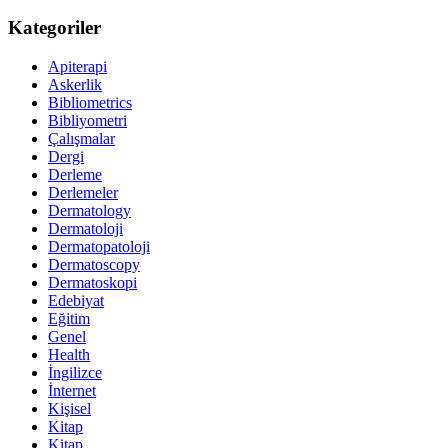
Kategoriler
Apiterapi
Askerlik
Bibliometrics
Bibliyometri
Çalışmalar
Dergi
Derleme
Derlemeler
Dermatology
Dermatoloji
Dermatopatoloji
Dermatoscopy
Dermatoskopi
Edebiyat
Eğitim
Genel
Health
İngilizce
İnternet
Kişisel
Kitap
Kitap