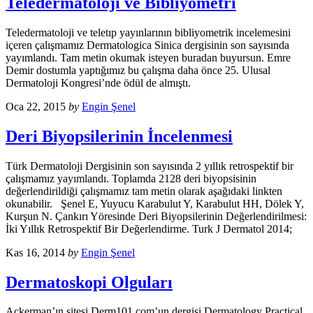
Teledermatoloji ve Bibliyometri
Teledermatoloji ve teletıp yayınlarının bibliyometrik incelemesini
içeren çalışmamız Dermatologica Sinica dergisinin son sayısında
yayımlandı. Tam metin okumak isteyen buradan buyursun. Emre
Demir dostumla yaptığımız bu çalışma daha önce 25. Ulusal
Dermatoloji Kongresi’nde ödül de almıştı.
Oca 22, 2015
by
Engin Şenel
Deri Biyopsilerinin İncelenmesi
Türk Dermatoloji Dergisinin son sayısında 2 yıllık retrospektif bir
çalışmamız yayımlandı. Toplamda 2128 deri biyopsisinin
değerlendirildiği çalışmamız tam metin olarak aşağıdaki linkten
okunabilir. Şenel E, Yuyucu Karabulut Y, Karabulut HH, Dölek Y,
Kurşun N. Çankırı Yöresinde Deri Biyopsilerinin Değerlendirilmesi:
İki Yıllık Retrospektif Bir Değerlendirme. Turk J Dermatol 2014;
Kas 16, 2014
by
Engin Şenel
Dermatoskopi Olguları
Ackerman’ın sitesi Derm101.com’un dergisi Dermatology Practical