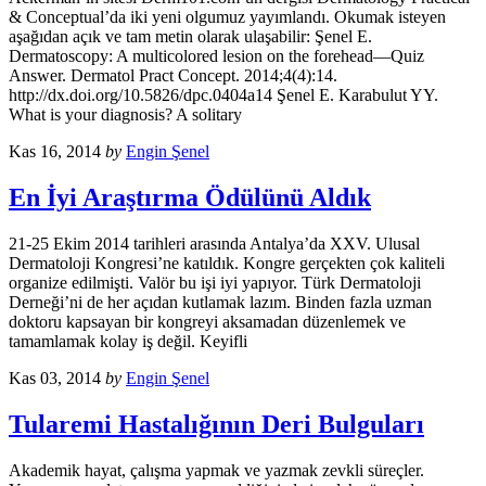
& Conceptual’da iki yeni olgumuz yayımlandı. Okumak isteyen
aşağıdan açık ve tam metin olarak ulaşabilir: Şenel E.
Dermatoscopy: A multicolored lesion on the forehead—Quiz
Answer. Dermatol Pract Concept. 2014;4(4):14.
http://dx.doi.org/10.5826/dpc.0404a14 Şenel E. Karabulut YY.
What is your diagnosis? A solitary
Kas 16, 2014
by
Engin Şenel
En İyi Araştırma Ödülünü Aldık
21-25 Ekim 2014 tarihleri arasında Antalya’da XXV. Ulusal
Dermatoloji Kongresi’ne katıldık. Kongre gerçekten çok kaliteli
organize edilmişti. Valör bu işi iyi yapıyor. Türk Dermatoloji
Derneği’ni de her açıdan kutlamak lazım. Binden fazla uzman
doktoru kapsayan bir kongreyi aksamadan düzenlemek ve
tamamlamak kolay iş değil. Keyifli
Kas 03, 2014
by
Engin Şenel
Tularemi Hastalığının Deri Bulguları
Akademik hayat, çalışma yapmak ve yazmak zevkli süreçler.