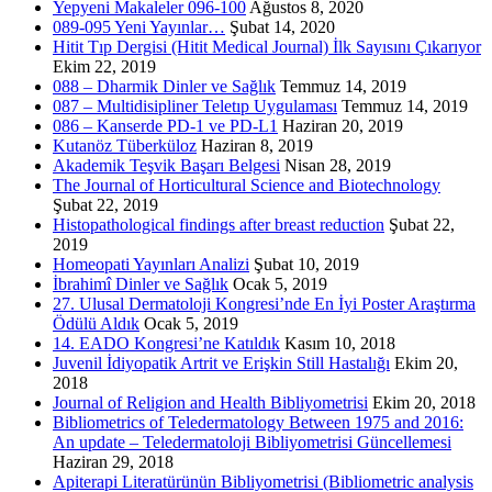
Yepyeni Makaleler 096-100
Ağustos 8, 2020
089-095 Yeni Yayınlar…
Şubat 14, 2020
Hitit Tıp Dergisi (Hitit Medical Journal) İlk Sayısını Çıkarıyor
Ekim 22, 2019
088 – Dharmik Dinler ve Sağlık
Temmuz 14, 2019
087 – Multidisipliner Teletıp Uygulaması
Temmuz 14, 2019
086 – Kanserde PD-1 ve PD-L1
Haziran 20, 2019
Kutanöz Tüberküloz
Haziran 8, 2019
Akademik Teşvik Başarı Belgesi
Nisan 28, 2019
The Journal of Horticultural Science and Biotechnology
Şubat 22, 2019
Histopathological findings after breast reduction
Şubat 22,
2019
Homeopati Yayınları Analizi
Şubat 10, 2019
İbrahimî Dinler ve Sağlık
Ocak 5, 2019
27. Ulusal Dermatoloji Kongresi’nde En İyi Poster Araştırma
Ödülü Aldık
Ocak 5, 2019
14. EADO Kongresi’ne Katıldık
Kasım 10, 2018
Juvenil İdiyopatik Artrit ve Erişkin Still Hastalığı
Ekim 20,
2018
Journal of Religion and Health Bibliyometrisi
Ekim 20, 2018
Bibliometrics of Teledermatology Between 1975 and 2016:
An update – Teledermatoloji Bibliyometrisi Güncellemesi
Haziran 29, 2018
Apiterapi Literatürünün Bibliyometrisi (Bibliometric analysis