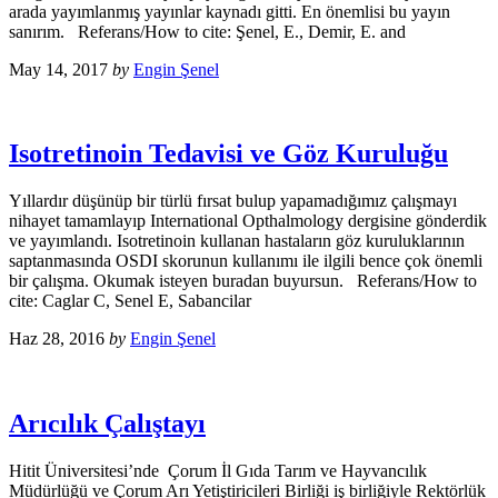
arada yayımlanmış yayınlar kaynadı gitti. En önemlisi bu yayın
sanırım. Referans/How to cite: Şenel, E., Demir, E. and
May 14, 2017
by
Engin Şenel
Isotretinoin Tedavisi ve Göz Kuruluğu
Yıllardır düşünüp bir türlü fırsat bulup yapamadığımız çalışmayı
nihayet tamamlayıp International Opthalmology dergisine gönderdik
ve yayımlandı. Isotretinoin kullanan hastaların göz kuruluklarının
saptanmasında OSDI skorunun kullanımı ile ilgili bence çok önemli
bir çalışma. Okumak isteyen buradan buyursun. Referans/How to
cite: Caglar C, Senel E, Sabancilar
Haz 28, 2016
by
Engin Şenel
Arıcılık Çalıştayı
Hitit Üniversitesi’nde Çorum İl Gıda Tarım ve Hayvancılık
Müdürlüğü ve Çorum Arı Yetiştiricileri Birliği iş birliğiyle Rektörlük