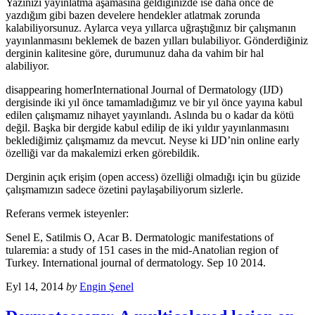
Yazınızı yayınlatma aşamasına geldiğinizde ise daha önce de
yazdığım gibi bazen develere hendekler atlatmak zorunda
kalabiliyorsunuz. Aylarca veya yıllarca uğraştığınız bir çalışmanın
yayınlanmasını beklemek de bazen yılları bulabiliyor. Gönderdiğiniz
derginin kalitesine göre, durumunuz daha da vahim bir hal
alabiliyor.
disappearing homerInternational Journal of Dermatology (IJD)
dergisinde iki yıl önce tamamladığımız ve bir yıl önce yayına kabul
edilen çalışmamız nihayet yayınlandı. Aslında bu o kadar da kötü
değil. Başka bir dergide kabul edilip de iki yıldır yayınlanmasını
beklediğimiz çalışmamız da mevcut. Neyse ki IJD’nin online early
özelliği var da makalemizi erken görebildik.
Derginin açık erişim (open access) özelliği olmadığı için bu güzide
çalışmamızın sadece özetini paylaşabiliyorum sizlerle.
Referans vermek isteyenler:
Senel E, Satilmis O, Acar B. Dermatologic manifestations of
tularemia: a study of 151 cases in the mid-Anatolian region of
Turkey. International journal of dermatology. Sep 10 2014.
Eyl 14, 2014
by
Engin Şenel