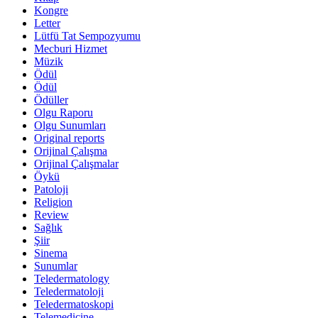
Kongre
Letter
Lütfü Tat Sempozyumu
Mecburi Hizmet
Müzik
Ödül
Ödül
Ödüller
Olgu Raporu
Olgu Sunumları
Original reports
Orijinal Çalışma
Orijinal Çalışmalar
Öykü
Patoloji
Religion
Review
Sağlık
Şiir
Sinema
Sunumlar
Teledermatology
Teledermatoloji
Teledermatoskopi
Telemedicine