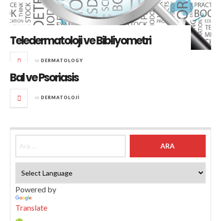
Teledermatoloji ve Bibliyometri
in
DERMATOLOGY
Bal ve Psoriasis
in
DERMATOLOJI
Arama:
Powered by
Translate