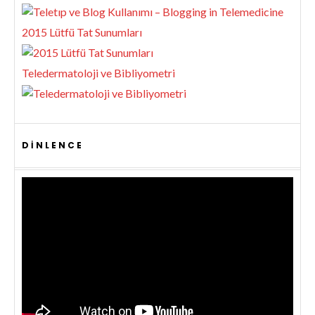
2015 Lütfü Tat Sunumları
Teledermatoloji ve Bibliyometri
DINLENCE