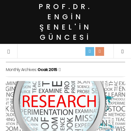
PROF.DR.
ENGIN
ŞENEL'IN
GÜNCESI
Monthly Archives:
Ocak 2015