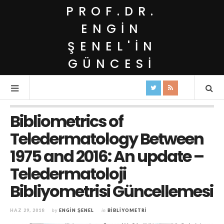
PROF.DR.
ENGIN
ŞENEL'IN
GÜNCESI
Bibliometrics of
Teledermatology Between
1975 and 2016: An update –
Teledermatoloji
Bibliyometrisi Güncellemesi
HAZ 29, 2018
by
ENGIN ŞENEL
in
BIBLIYOMETRI