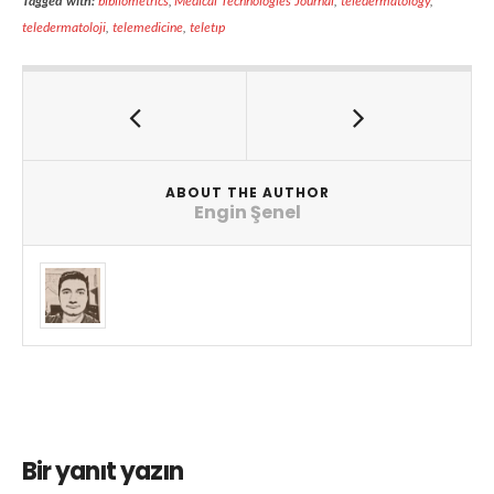
Tagged with:
bibliometrics
,
Medical Technologies Journal
,
teledermatology
,
teledermatoloji
,
telemedicine
,
teletıp
ABOUT THE AUTHOR
Engin Şenel
Bir yanıt yazın